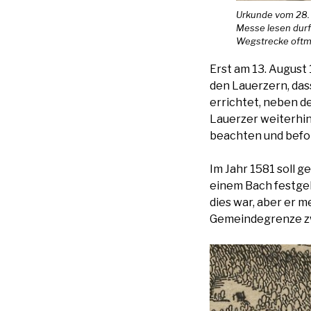
Urkunde vom 28. S
Messe lesen durft
Wegstrecke oftma
Erst am 13. August 
den Lauerzern, dass
errichtet, neben de
Lauerzer weiterhin
beachten und befo
Im Jahr 1581 soll 
einem Bach festgel
dies war, aber er 
Gemeindegrenze zw