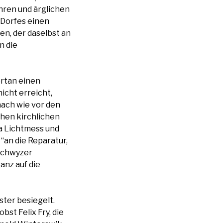
ren und ärglichen
 Dorfes einen
en, der daselbst an
n die
ortan einen
icht erreicht,
nach wie vor den
ohen kirchlichen
a Lichtmess und
“an die Reparatur,
 Schwyzer
anz auf die
ter besiegelt.
st Felix Fry, die