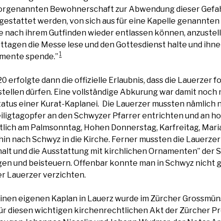
orgenannten Bewohnerschaft zur Abwendung dieser Gefah
estattet werden, von sich aus für eine Kapelle genannten
ie nach ihrem Gutfinden wieder entlassen können, anzustell
ttagen die Messe lese und den Gottesdienst halte und ihne
1
mente spende.”
 erfolgte dann die offizielle Erlaubnis, dass die Lauerzer f
tellen dürfen. Eine vollständige Abkurung war damit noch n
tatus einer Kurat-Kaplanei. Die Lauerzer mussten nämlich 
iligtagopfer an den Schwyzer Pfarrer entrichten und an h
lich am Palmsonntag, Hohen Donnerstag, Karfreitag, Mari
in nach Schwyz in die Kirche. Ferner mussten die Lauerzer 
alt und die Ausstattung mit kirchlichen Ornamenten” der
gen und beisteuern. Offenbar konnte man in Schwyz nicht g
r Lauerzer verzichten.
einen eigenen Kaplan in Lauerz wurde im Zürcher Grossmüns
 diesen wichtigen kirchenrechtlichen Akt der Zürcher Prob