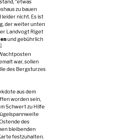
 stand, “etwas
teshaus zu bauen
eider nicht. Es ist
g, der weiter unten
 der Landvogt Riget
nen
und gebührlich
11
s Wachtposten
emalt war, sollen
lle des Bergsturzes
nekdote aus dem
ffen worden sein,
em Schwert zu Hilfe
 Flügelspannweite
 Ostende des
inen bleibenden
Karte festzuhalten.