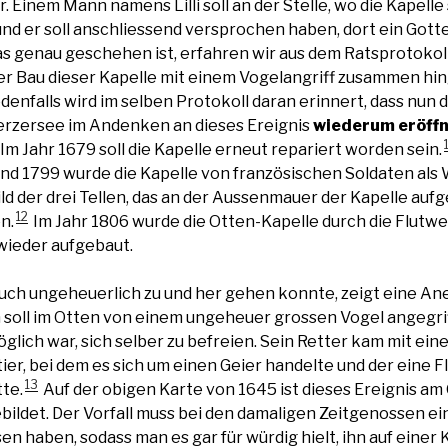
 Einem Mann namens Lilli soll an der Stelle, wo die Kapelle
und er soll anschliessend versprochen haben, dort ein Got
s genau geschehen ist, erfahren wir aus dem Ratsprotokoll l
der Bau dieser Kapelle mit einem Vogelangriff zusammen hin
edenfalls wird im selben Protokoll daran erinnert, dass nun
erzersee im Andenken an dieses Ereignis
wiederum eröff
Im Jahr 1679 soll die Kapelle erneut repariert worden sein.
und 1799 wurde die Kapelle von französischen Soldaten al
ld der drei Tellen, das an der Aussenmauer der Kapelle aufg
12
n.
Im Jahr 1806 wurde die Otten-Kapelle durch die Flutwe
 wieder aufgebaut.
uch ungeheuerlich zu und her gehen konnte, zeigt eine A
n soll im Otten von einem ungeheuer grossen Vogel angegri
glich war, sich selber zu befreien. Sein Retter kam mit ein
tier, bei dem es sich um einen Geier handelte und der eine
13
tte.
Auf der obigen Karte von 1645 ist dieses Ereignis am
ildet. Der Vorfall muss bei den damaligen Zeitgenossen e
en haben, sodass man es gar für würdig hielt, ihn auf einer 