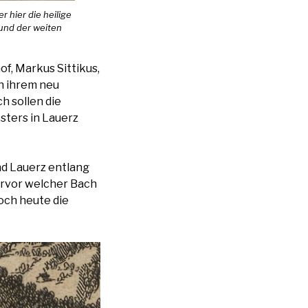
 hier die heilige
rund der weiten
of, Markus Sittikus,
in ihrem neu
h sollen die
sters in Lauerz
nd Lauerz entlang
ervor welcher Bach
och heute die