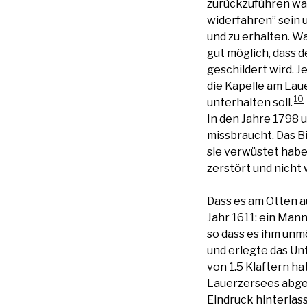
zurückzuführen war.
widerfahren” sein 
und zu erhalten. Wa
gut möglich, dass 
geschildert wird. J
die Kapelle am Lau
10
unterhalten soll.
In den Jahre 1798 
missbraucht. Das Bi
sie verwüstet habe
zerstört und nicht
Dass es am Otten a
Jahr 1611: ein Man
so dass es ihm unmö
und erlegte das Un
von 1.5 Klaftern ha
Lauerzersees abgeb
Eindruck hinterlass