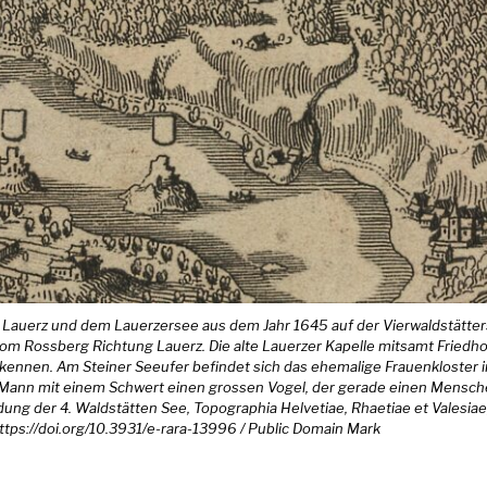
n Lauerz und dem Lauerzersee aus dem Jahr 1645 auf der Vierwaldstätte
 vom Rossberg Richtung Lauerz. Die alte Lauerzer Kapelle mitsamt Frie
kennen. Am Steiner Seeufer befindet sich das ehemalige Frauenkloster 
 Mann mit einem Schwert einen grossen Vogel, der gerade einen Menschen
ung der 4. Waldstätten See, Topographia Helvetiae, Rhaetiae et Valesiae,
ttps://doi.org/10.3931/e-rara-13996 / Public Domain Mark