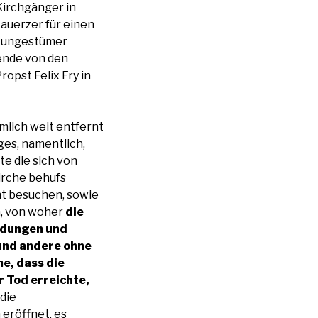
Kirchgänger in
Lauerzer für einen
i ungestümer
ende von den
opst Felix Fry in
emlich weit entfernt
ges, namentlich,
te die sich von
irche behufs
t besuchen, sowie
n, von woher
die
ädungen und
und andere ohne
e, dass die
r Tod erreichte,
die
eröffnet, es