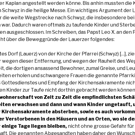
ner Kaplan angestellt werden könne. Bis anhin mussten die 
h Schwyz in die heilige Messe. Ein wichtiges Argument der 
r die weite Wegstrecke nach Schwyz, die insbesondere be
war. Dadurch waren oftmals zu taufende Kinder und Sterb
 ausgeschlossen. Im Schreiben, das Papst Leo X. an den Pr
teht über die Beweggründe der Lauerzer folgendes:
s Dorf (Lauerz) von der Kirche der Pfarrei (Schwyz) […], zi
er wegen dieser Entfernung, und wegen der Rauheit des We
it, die dortigen ansassend Bewohner, zumal Greise, und Leu
eiten erholen und schwangere Frauen die genannte Pfarrk
 Gottesdienstes und Empfang der Kirchensakramente nich
nen Kinder zur Taufe nicht dorthin gebracht werden könne
ohnerschaft von Zeit zu Zeit die empfindlichsten Sch
iten erwachsen und dann und wann Kinder ungetauft, 
 Kirchensakramente absterben, sowie es auch vorkomm
r Verstorbenen in den Häusern und an Orten, wo sie de
 einige Tage liegen bleiben,
nicht ohne grosse Gefahr für 
ft. Die genannten Abgesandten haben daher den Wunsch 