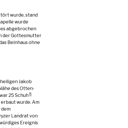
stört wurde, stand
Kapelle wurde
eses abgebrochen
m der Gottesmutter
 das Beinhaus ohne
 heiligen Jakob
 Nähe des Otten-
8
e war 25 Schuh
04 erbaut wurde. Am
y dem
yzer Landrat von
kwürdiges Ereignis