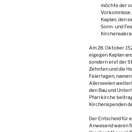
möchte der v
Vorkomnisse g
Kaplan, den s
Sonn- und Fes
Kirchensakra
Am 28. Oktober 1520
eigegen Kaplan ans
sondern erst der S
Zehnten und die He
Feiertagen, nament
Allerseelen weiterh
den Bau und Unterh
Pfarrkirche beitra
Kirchenspenden de
Der Entscheid für 
Anwesend waren für