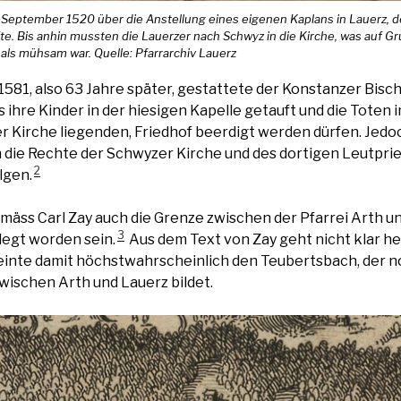
eptember 1520 über die Anstellung eines eigenen Kaplans in Lauerz, der
e. Bis anhin mussten die Lauerzer nach Schwyz in die Kirche, was auf G
ls mühsam war. Quelle: Pfarrarchiv Lauerz
1581, also 63 Jahre später, gestattete der Konstanzer Bisch
 ihre Kinder in der hiesigen Kapelle getauft und die Toten 
r Kirche liegenden, Friedhof beerdigt werden dürfen. Jedoc
 die Rechte der Schwyzer Kirche und des dortigen Leutprie
2
lgen.
gemäss Carl Zay auch die Grenze zwischen der Pfarrei Arth u
3
egt worden sein.
Aus dem Text von Zay geht nicht klar h
meinte damit höchstwahrscheinlich den Teubertsbach, der n
ischen Arth und Lauerz bildet.