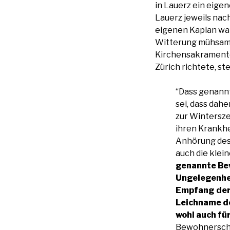
in Lauerz ein eige
Lauerz jeweils nac
eigenen Kaplan wa
Witterung mühsam 
Kirchensakramenten
Zürich richtete, s
“Dass genannte
sei, dass dah
zur Wintersze
ihren Krankh
Anhörung des
auch die klei
genannte Bew
Ungelegenhe
Empfang der
Leichname de
wohl auch für
Bewohnerscha