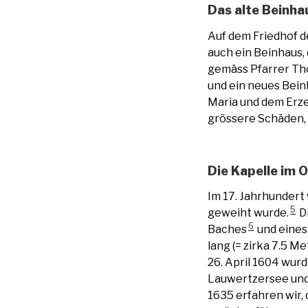
Das alte Beinha
Auf dem Friedhof d
auch ein Beinhaus,
gemäss Pfarrer Tho
und ein neues Bei
Maria und dem Erz
grössere Schäden,
Die Kapelle im 
Im 17. Jahrhundert 
5
geweiht wurde.
Di
6
Baches
und eines
lang (= zirka 7.5 M
26. April 1604 wur
Lauwertzersee unde
1635 erfahren wir,