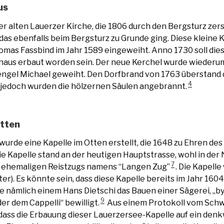
us
er alten Lauerzer Kirche, die 1806 durch den Bergsturz zer
 das ebenfalls beim Bergsturz zu Grunde ging. Diese kleine 
mas Fassbind im Jahr 1589 eingeweiht. Anno 1730 soll di
nhaus erbaut worden sein. Der neue Kerchel wurde wiederu
engel Michael geweiht. Den Dorfbrand von 1763 überstand
4
 jedoch wurden die hölzernen Säulen angebrannt.
Otten
wurde eine Kapelle im Otten erstellt, die 1648 zu Ehren des
e Kapelle stand an der heutigen Hauptstrasse, wohl in der
7
 ehemaligen Reistzugs namens “Langen Zug”
. Die Kapell
eter). Es könnte sein, dass diese Kapelle bereits im Jahr 16
de nämlich einem Hans Dietschi das Bauen einer Sägerei, „b
9
r dem Cappelli“ bewilligt.
Aus einem Protokoll vom Schw
 dass die Erbauung dieser Lauerzersee-Kapelle auf ein den