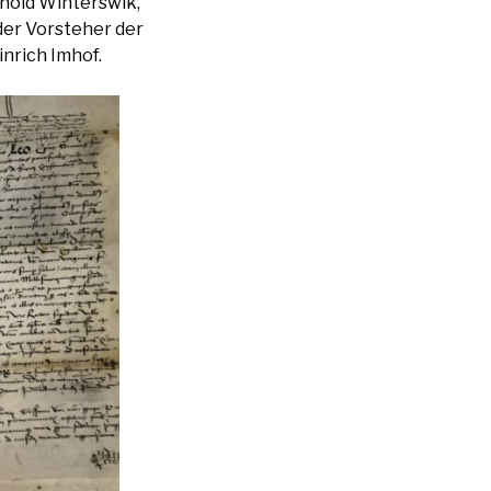
nold Winterswik,
der Vorsteher der
nrich Imhof.