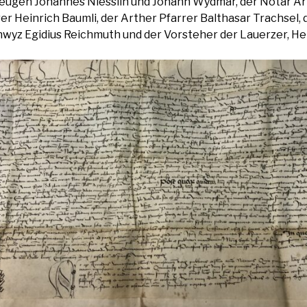
eugen Johannes Niesslin und Johann Wydmar, der Notar Ar
er Heinrich Baumli, der Arther Pfarrer Balthasar Trachsel, 
yz Egidius Reichmuth und der Vorsteher der Lauerzer, Hei